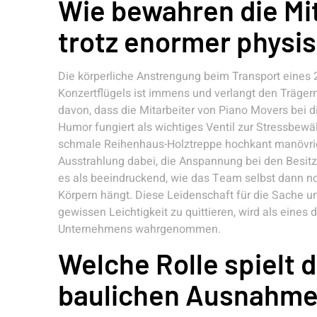
Wie bewahren die Mi
trotz enormer physi
Die körperliche Anstrengung beim Transport eines
Konzertflügels ist immens und verlangt den Träger
davon, dass die Mitarbeiter von Piano Movers bei 
Humor fungiert als wichtiges Ventil zur Stressbewä
schmale Reihenhaus-Holztreppe hochkant manövrier
Ausstrahlung dabei, die Anspannung bei den Besit
es als beeindruckend, wie das Team selbst dann n
Körpern hängt. Diese Leidenschaft für die Sache un
gewissen Leichtigkeit zu quittieren, wird als eine
Unternehmens wahrgenommen.
Welche Rolle spielt d
baulichen Ausnahme