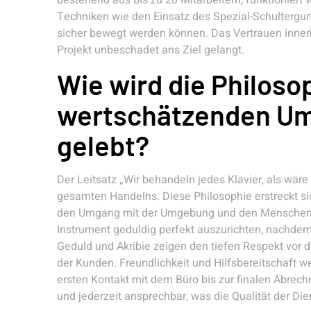
bestehend aus bis zu 20 Mitarbeitern, funktioniert
Techniken wie den Einsatz des Spezial-Schultergurt
sicher bewegt werden können. Das Vertrauen innerh
Projekt unbeschadet ans Ziel gelangt.
Wie wird die Philoso
wertschätzenden Um
gelebt?
Der Leitsatz „Wir behandeln jedes Klavier, als wäre
gesamten Handelns. Diese Philosophie erstreckt sic
den Umgang mit der Umgebung und den Menschen. D
Instrument geduldig perfekt auszurichten, nachde
Geduld und Akribie zeigen den tiefen Respekt vor
der Kunden. Freundlichkeit und Hilfsbereitschaft
ersten Kontakt mit dem Büro bis zur finalen Abrec
und jederzeit ansprechbar, was die Qualität der Di