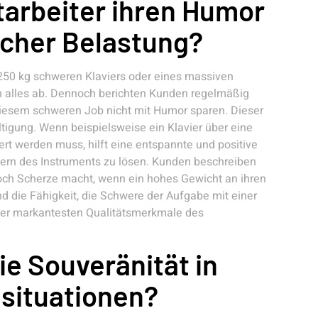
tarbeiter ihren Humor
scher Belastung?
 250 kg schweren Klaviers oder eines massiven
n alles ab. Dennoch berichten Kunden regelmäßig
diesem schweren Job nicht mit Humor sparen. Dieser
ltigung. Wenn beispielsweise ein Klavier über eine
t werden muss, hilft eine entspannte und positive
zern des Instruments zu lösen. Kunden beschreiben
och Scherze macht, wenn ein hohes Gewicht an ihren
d die Fähigkeit, die Schwere der Aufgabe mit einer
s der markantesten Qualitätsmerkmale des
ie Souveränität in
situationen?