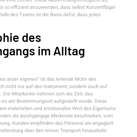
 wie eine Einheit. Diese Abstimmung ermöglicht es,
s so effizient anzuwenden, dass selbst Konzertflügel
alb des Teams ist die Basis dafür, dass jedes
phie des
gangs im Alltag
 es unser eigenes“ ist das leitende Motiv des
h nicht nur auf das Instrument, sondern auch auf
ie Mitarbeiter nehmen sich die Zeit, das
m es am Bestimmungsort aufgestellt wurde. Diese
 dem materiellen und emotionalen Wert des Eigentums
 werden als durchgängige Merkmale beschrieben, vom
hnung. Kunden empfinden das Personal als engagiert
enstleistung über den reinen Transport hinaushebt.