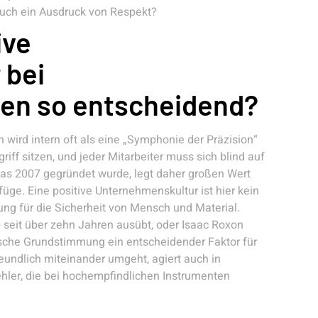
auch ein Ausdruck von Respekt?
ive
 bei
en so entscheidend?
n wird intern oft als eine „Symphonie der Präzision“
iff sitzen, und jeder Mitarbeiter muss sich blind auf
as 2007 gegründet wurde, legt daher großen Wert
ge. Eine positive Unternehmenskultur ist hier kein
ng für die Sicherheit von Mensch und Material.
seit über zehn Jahren ausübt, oder Isaac Roxon
hische Grundstimmung ein entscheidender Faktor für
reundlich miteinander umgeht, agiert auch in
hler, die bei hochempfindlichen Instrumenten