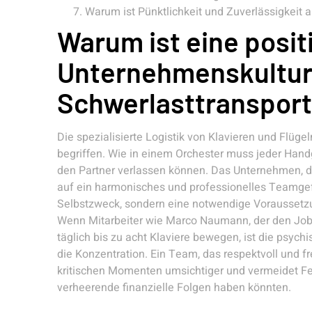
Warum ist Pünktlichkeit und Zuverlässigkeit 
Warum ist eine posit
Unternehmenskultur
Schwerlasttransport
Die spezialisierte Logistik von Klavieren und Flügel
begriffen. Wie in einem Orchester muss jeder Handgr
den Partner verlassen können. Das Unternehmen, d
auf ein harmonisches und professionelles Teamgefü
Selbstzweck, sondern eine notwendige Voraussetzu
Wenn Mitarbeiter wie Marco Naumann, der den Job 
täglich bis zu acht Klaviere bewegen, ist die psyc
die Konzentration. Ein Team, das respektvoll und f
kritischen Momenten umsichtiger und vermeidet Fe
verheerende finanzielle Folgen haben könnten.