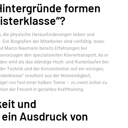
Hintergründe formen
isterklasse“?
n, die physische Herausforderungen lieben und
Die Biografien der Mitarbeiter sind vielfältig: Isaac
end Marco Naumann bereits Erfahrungen bei
orzugen den spezialisierten Klaviertransport, da er
en wird als das ständige Hoch- und Runterlaufen bei
der Technik und der Konzentration auf ein einziges,
isterklasse“ resultiert aus der Notwendigkeit,
el von fast einer halben Tonne – zu zweit sicher zu
ion der Freizeit in gezieltes Krafttraining.
eit und
 ein Ausdruck von