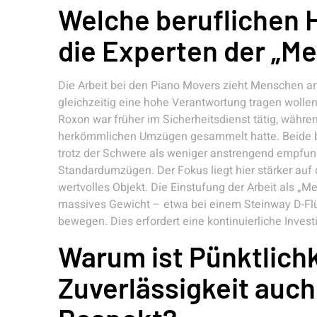
Welche beruflichen 
die Experten der „Me
Die Arbeit bei den Piano Movers zieht Menschen a
gleichzeitig eine hohe Verantwortung tragen wollen. 
Roxon war früher im Sicherheitsdienst tätig, währ
herkömmlichen Umzügen gesammelt hatte. Beide bev
trotz der Schwere als weniger anstrengend empfund
Standardumzügen. Der Fokus liegt hier stärker auf 
wertvolles Objekt. Die Einstufung der Arbeit als „Me
massives Gewicht – etwa bei einem Steinway D-Flüg
bewegen. Dies erfordert eine kontinuierliche Investit
Warum ist Pünktlichk
Zuverlässigkeit auch