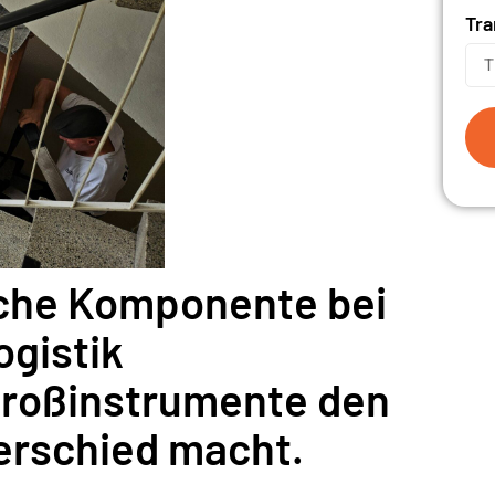
Tra
che Komponente bei
ogistik
Großinstrumente den
erschied macht.