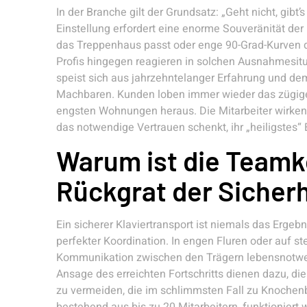
In der Branche gilt der Grundsatz: „Geht nicht, gibt
Einstellung erfordert eine enorme Souveränität der 
das Treppenhaus passt oder enge 90-Grad-Kurven de
Profis hingegen reagieren in solchen Ausnahmesitu
speist sich aus jahrzehntelanger Erfahrung und d
Machbaren. Kunden loben immer wieder das zügige 
engsten Wohnungen heraus. Die Mitarbeiter wirken
das notwendige Vertrauen schenkt, ihr „heiligstes“
Warum ist die Teamk
Rückgrat der Sicherh
Ein sicherer Klaviertransport ist niemals das Ergeb
perfekter Koordination. In engen Fluren oder auf st
Kommunikation zwischen den Trägern lebensnotwe
Ansage des erreichten Fortschritts dienen dazu, d
zu vermeiden, die im schlimmsten Fall zu Knochen