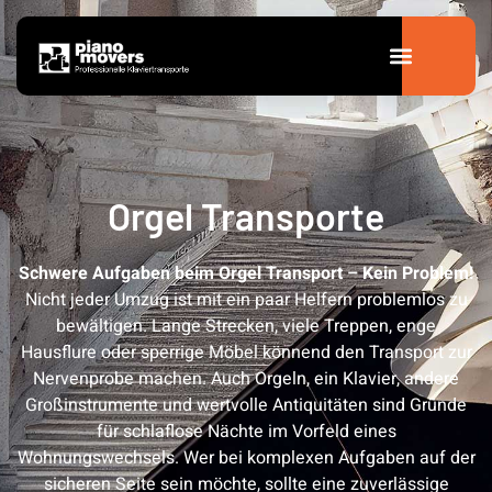
Orgel Transporte
Schwere Aufgaben beim Orgel Transport – Kein Problem!
Nicht jeder Umzug ist mit ein paar Helfern problemlos zu
bewältigen. Lange Strecken, viele Treppen, enge
Hausflure oder sperrige Möbel könnend den Transport zur
Nervenprobe machen. Auch Orgeln, ein Klavier, andere
Großinstrumente und wertvolle Antiquitäten sind Gründe
für schlaflose Nächte im Vorfeld eines
Wohnungswechsels. Wer bei komplexen Aufgaben auf der
sicheren Seite sein möchte, sollte eine zuverlässige