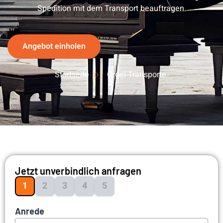
Spedition mit dem Transport beauftragen.
Angebot einholen
Startseite
Orgel Transporte
Jetzt unverbindlich anfragen
1
2
3
4
5
Anrede