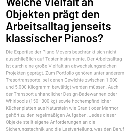
Welche Vielfalt an
Objekten prägt den
Arbeitsalltag jenseits
klassischer Pianos?
Die Expertise der Piano Movers beschränkt sich nicht
ausschließlich auf Tasteninstrumente. Der Arbeitsalltag
ist durch eine große Vielfalt an abwechslungsreichen
Projekten geprägt. Zum Portfolio gehören unter anderem
Tresortransporte, bei denen Gewichte zwischen 1.000
und 5.000 Kilogramm bewältigt werden müssen. Auch
der Transport unhandlicher Design-Badewannen oder
Whirlpools (150–300 kg) sowie hochempfindlicher
Küchenplatten aus Naturstein wie Granit oder Marmor
gehört zu den regelmäßigen Aufgaben. Jedes dieser
Objekte stellt eigene Anforderungen an die
Sicherungstechnik und die Lastverteilung, was den Beruf