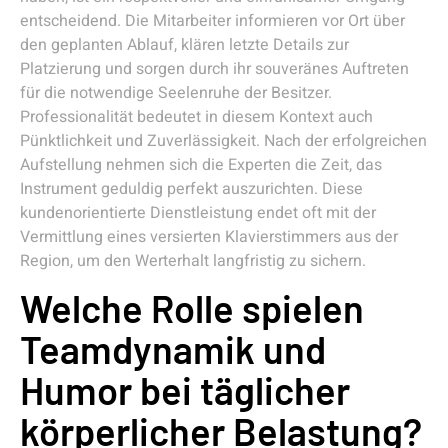
entscheidend. Die Mitarbeiter informieren vor Ort über
den geplanten Ablauf, klären letzte Details zur
Platzierung und sorgen durch ihr souveränes Auftreten
für die notwendige Seelenruhe der Besitzer.
Professionalität bedeutet in diesem Kontext auch
Pünktlichkeit und Zuverlässigkeit. Nach der erfolgreichen
Aufstellung nehmen sich die Experten die Zeit, das
Instrument geduldig perfekt auszurichten. Diese
kundenorientierte Dienstleistung endet oft mit der
Vermittlung eines versierten Klavierstimmers aus der
Region, um den Werterhalt langfristig zu sichern.
Welche Rolle spielen
Teamdynamik und
Humor bei täglicher
körperlicher Belastung?