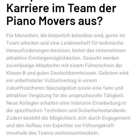
Karriere im Team der
Piano Movers aus?
Für Menschen, die körperlich belastbar sind, gerne im
Team arbeiten und eine Leidenschaft für technische
Herausforderungen besitzen, bietet das Unternehmen
attraktive Einstiegsmöglichkeiten. Gesucht werden
zuverlässige Mitarbeiter mit einem Führerschein der
Klasse B und guten Deutschkenntnissen. Geboten wird
ein unbefristeter Vollzeitvertrag in einem
zukunftssicheren Spezialgebiet sowie eine faire und
attraktive Vergütung für die anspruchsvolle Tätigkeit.
Neue Kollegen erhalten eine intensive Einarbeitung in
die spezifischen Techniken und Sicherheitsstandards.
Zudem besteht die Möglichkeit, sich durch Engagement
und den Aufbau von Expertise zur Führungskraft
innerhalb des Teams weiterzuentwickeln.