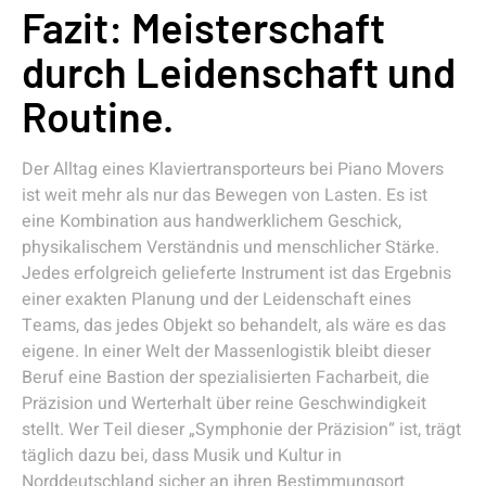
Fazit: Meisterschaft
durch Leidenschaft und
Routine.
Der Alltag eines Klaviertransporteurs bei Piano Movers
ist weit mehr als nur das Bewegen von Lasten. Es ist
eine Kombination aus handwerklichem Geschick,
physikalischem Verständnis und menschlicher Stärke.
Jedes erfolgreich gelieferte Instrument ist das Ergebnis
einer exakten Planung und der Leidenschaft eines
Teams, das jedes Objekt so behandelt, als wäre es das
eigene. In einer Welt der Massenlogistik bleibt dieser
Beruf eine Bastion der spezialisierten Facharbeit, die
Präzision und Werterhalt über reine Geschwindigkeit
stellt. Wer Teil dieser „Symphonie der Präzision“ ist, trägt
täglich dazu bei, dass Musik und Kultur in
Norddeutschland sicher an ihren Bestimmungsort