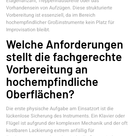
Etagenanzahl, Treppenhausbreite oder das
Vorhandensein von Aufzügen. Diese strukturierte
Vorbereitung ist essenziell, da im Bereich
hochempfindlicher Großinstrumente kein Platz für
Improvisation bleibt.
Welche Anforderungen
stellt die fachgerechte
Vorbereitung an
hochempfindliche
Oberflächen?
Die erste physische Aufgabe am Einsatzort ist die
lückenlose Sicherung des Instruments. Ein Klavier oder
Flügel ist aufgrund der komplexen Mechanik und der oft
kostbaren Lackierung extrem anfällig für