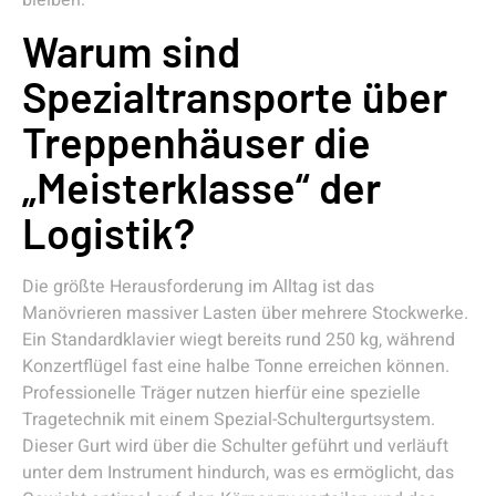
Warum sind
Spezialtransporte über
Treppenhäuser die
„Meisterklasse“ der
Logistik?
Die größte Herausforderung im Alltag ist das
Manövrieren massiver Lasten über mehrere Stockwerke.
Ein Standardklavier wiegt bereits rund 250 kg, während
Konzertflügel fast eine halbe Tonne erreichen können.
Professionelle Träger nutzen hierfür eine spezielle
Tragetechnik mit einem Spezial-Schultergurtsystem.
Dieser Gurt wird über die Schulter geführt und verläuft
unter dem Instrument hindurch, was es ermöglicht, das