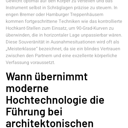
Gewicht optimal auf den Körper zu verteilen und das
Instrument selbst in Schräglagen präzise zu steuern. In
engen Bremer oder Hamburger Treppenhäusern
kommen fortgeschrittene Techniken wie das kontrollierte
Hochkant-Stellen zum Einsatz, um 90-Grad-Kurven zu
überwinden, die in horizontaler Lage unpassierbar wären.
Diese Souveränität in Ausnahmesituationen wird oft als
„Meisterklasse“ bezeichnet, da sie ein blindes Vertrauen
zwischen den Partnern und eine exzellente körperliche
Verfassung voraussetzt.
Wann übernimmt
moderne
Hochtechnologie die
Führung bei
architektonischen