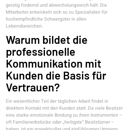
geistig fordernd und abwechslungsreich hält. Die
Mitarbeiter entwickeln sich so zu Spezialisten für
hochempfindliche Schwergüter in allen
Lebensbereichen.
Warum bildet die
professionelle
Kommunikation mit
Kunden die Basis für
Vertrauen?
Ein wesentlicher Teil der täglichen Arbeit findet in
direktem Kontakt mit den Kunden statt. Da viele Besitzer
eine starke emotionale Bindung zu ihren Instrumenten –
oft Familienerbstücke oder „heiligste“ Besitztümer –
haben, ist ein respektvoller und einfühlsamer Umgang