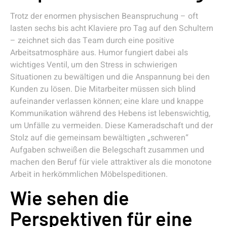
Trotz der enormen physischen Beanspruchung – oft
lasten sechs bis acht Klaviere pro Tag auf den Schultern
– zeichnet sich das Team durch eine positive
Arbeitsatmosphäre aus. Humor fungiert dabei als
wichtiges Ventil, um den Stress in schwierigen
Situationen zu bewältigen und die Anspannung bei den
Kunden zu lösen. Die Mitarbeiter müssen sich blind
aufeinander verlassen können; eine klare und knappe
Kommunikation während des Hebens ist lebenswichtig,
um Unfälle zu vermeiden. Diese Kameradschaft und der
Stolz auf die gemeinsam bewältigten „schweren“
Aufgaben schweißen die Belegschaft zusammen und
machen den Beruf für viele attraktiver als die monotone
Arbeit in herkömmlichen Möbelspeditionen.
Wie sehen die
Perspektiven für eine