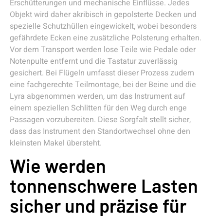
Erschütterungen und mechanische Einflüsse. Jedes
Objekt wird daher akribisch in gepolsterte Decken und
spezielle Schutzhüllen eingewickelt, wobei besonders
gefährdete Ecken eine zusätzliche Polsterung erhalten.
Vor dem Transport werden lose Teile wie Pedale oder
Notenpulte entfernt und die Tastatur zuverlässig
gesichert. Bei Flügeln umfasst dieser Prozess zudem
eine fachgerechte Teilmontage, bei der Beine und die
Lyra abgenommen werden, um das Instrument auf
einem speziellen Schlitten für den Weg durch enge
Passagen vorzubereiten. Diese Sorgfalt stellt sicher,
dass das Instrument den Standortwechsel ohne den
kleinsten Makel übersteht.
Wie werden
tonnenschwere Lasten
sicher und präzise für