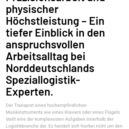
physischer
Höchstleistung – Ein
tiefer Einblick in den
anspruchsvollen
Arbeitsalltag bei
Norddeutschlands
Speziallogistik-
Experten.
Der Transport eines hochempfindlichen
Musikinstruments wie eines Klaviers oder eines Flügels
stellt eine der komplexesten Aufgaben innerhalb der
Logistikbranche dar. Es handelt sich hierbei nicht um den