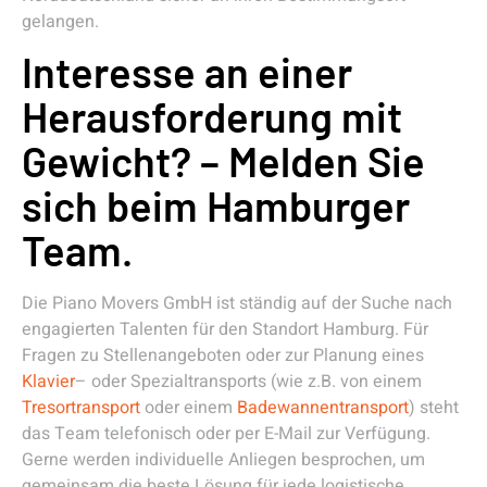
gelangen.
Interesse an einer
Herausforderung mit
Gewicht? – Melden Sie
sich beim Hamburger
Team.
Die Piano Movers GmbH ist ständig auf der Suche nach
engagierten Talenten für den Standort Hamburg. Für
Fragen zu Stellenangeboten oder zur Planung eines
Klavier
– oder Spezialtransports (wie z.B. von einem
Tresortransport
oder einem
Badewannentransport
) steht
das Team telefonisch oder per E-Mail zur Verfügung.
Gerne werden individuelle Anliegen besprochen, um
gemeinsam die beste Lösung für jede logistische