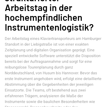
Arbeitstag in der
hochempfindlichen
Instrumentenlogistik?
Der Arbeitstag eines Klaviertransporteurs am Hamburger
Standort in der Liebigstraße ist von einer exakten
Zeitplanung und digitalen Organisation geprägt. Eine
speziell entwickelte Software unterstützt die Disposition
bereits bei der Auftragsannahme und sorgt für eine
reibungslose Tourenplanung durch ganz
Norddeutschland, von Husum bis Hannover. Bevor das
erste Instrument angehoben wird, erfolgt eine detaillierte
Abstimmung über die Gegebenheiten der jeweiligen
Einsatzorte. Die Teams, oft bestehend aus zwei
erfahrenen Trägern, analysieren die Maße der
Instrumente sowie die baulichen Besonderheiten wie