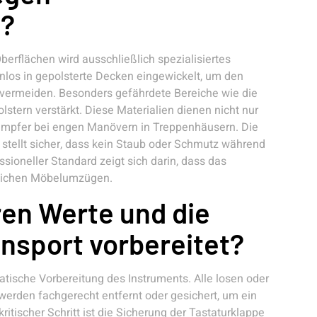
n?
erflächen wird ausschließlich spezialisiertes
nlos in gepolsterte Decken eingewickelt, um den
vermeiden. Besonders gefährdete Bereiche wie die
stern verstärkt. Diese Materialien dienen nicht nur
dämpfer bei engen Manövern in Treppenhäusern. Die
tellt sicher, dass kein Staub oder Schmutz während
sioneller Standard zeigt sich darin, dass das
mmlichen Möbelumzügen.
ren Werte und die
nsport vorbereitet?
tische Vorbereitung des Instruments. Alle losen oder
werden fachgerecht entfernt oder gesichert, um ein
itischer Schritt ist die Sicherung der Tastaturklappe