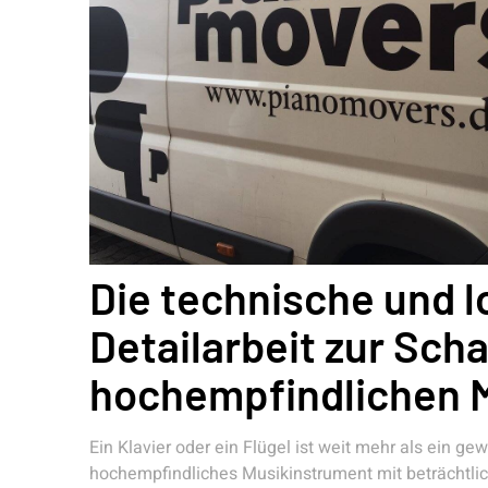
Die technische und l
Detailarbeit zur Sch
hochempfindlichen 
Ein Klavier oder ein Flügel ist weit mehr als ein g
hochempfindliches Musikinstrument mit beträchtl