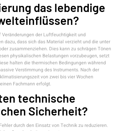
ierung das lebendige
welteinflüssen?
uf Veränderungen der Luftfeuchtigkeit und
 dazu, dass sich das Material verzieht und die unter
oder zusammenziehen. Dies kann zu schrägen Tönen
iesen physikalischen Belastungen vorzubeugen, setzt
 Diese halten die thermischen Bedingungen während
 massive Verstimmung des Instruments. Nach der
klimatisierungszeit von zwei bis vier Wochen
einen Fachmann erfolgt.
sten technische
ischen Sicherheit?
Fehler durch den Einsatz von Technik zu reduzieren.