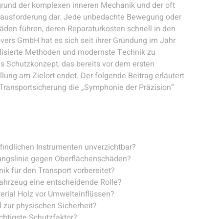
grund der komplexen inneren Mechanik und der oft
erausforderung dar. Jede unbedachte Bewegung oder
äden führen, deren Reparaturkosten schnell in den
overs GmbH hat es sich seit ihrer Gründung im Jahr
alisierte Methoden und modernste Technik zu
 Schutzkonzept, das bereits vor dem ersten
lung am Zielort endet. Der folgende Beitrag erläutert
d Transportsicherung die „Symphonie der Präzision“
.
indlichen Instrumenten unverzichtbar?
igungslinie gegen Oberflächenschäden?
k für den Transport vorbereitet?
Fahrzeug eine entscheidende Rolle?
erial Holz vor Umwelteinflüssen?
l zur physischen Sicherheit?
chtigste Schutzfaktor?