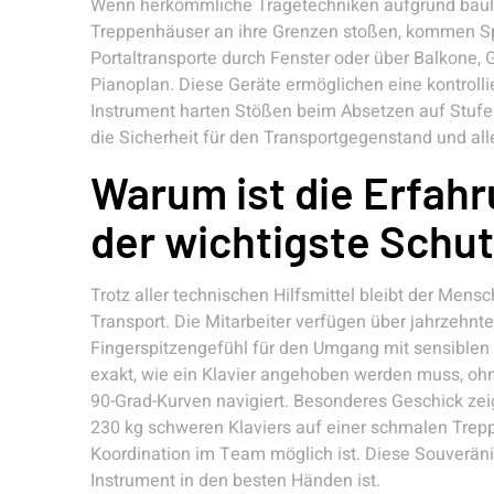
Wenn herkömmliche Tragetechniken aufgrund baul
Treppenhäuser an ihre Grenzen stoßen, kommen Sp
Portaltransporte durch Fenster oder über Balkone,
Pianoplan. Diese Geräte ermöglichen eine kontroll
Instrument harten Stößen beim Absetzen auf Stufen
die Sicherheit für den Transportgegenstand und all
Warum ist die Erfah
der wichtigste Schu
Trotz aller technischen Hilfsmittel bleibt der Men
Transport. Die Mitarbeiter verfügen über jahrzehn
Fingerspitzengefühl für den Umgang mit sensiblen
exakt, wie ein Klavier angehoben werden muss, oh
90-Grad-Kurven navigiert. Besonderes Geschick zei
230 kg schweren Klaviers auf einer schmalen Trepp
Koordination im Team möglich ist. Diese Souveränitä
Instrument in den besten Händen ist.