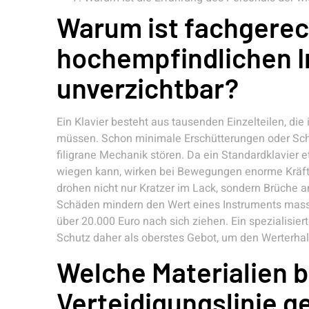
Warum ist fachgerec
hochempfindlichen 
unverzichtbar?
Ein Klavier besteht aus tausenden Einzelteilen, di
müssen. Schon minimale Erschütterungen oder Schr
filigrane Mechanik stören. Da ein Standardklavier e
wiegen kann, wirken bei Bewegungen enorme Kräf
drohen nicht nur Kratzer im Lack, sondern Brüche
Schäden mindern den Wert eines Instruments mass
über 20.000 Euro nach sich ziehen. Ein spezialisier
Schutz daher als oberstes Gebot, um den Werterhal
Welche Materialien b
Verteidigungslinie g