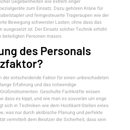
icher Gegebenheiten wie extrem enger
ezialgeräte zum Einsatz. Dazu gehören Kräne für
 Gabelstapler und ferngesteuerte Trageraupen wie der
ierte Bewegung schwerster Lasten, ohne dass das
 ausgesetzt ist. Der Einsatz solcher Technik erhöht
e beteiligten Personen massiv.
rung des Personals
tzfaktor?
sch der entscheidende Faktor für einen unbeschadeten
telange Erfahrung und das notwendige
 Großinstrumenten. Geschulte Fachkräfte wissen
ne dass es kippt, und wie man es souverän um enge
gt sich in Techniken wie dem Hochkant-Stellen eines
e, was nur durch akribische Planung und perfekte
t vermittelt dem Besitzer die Sicherheit, dass sein