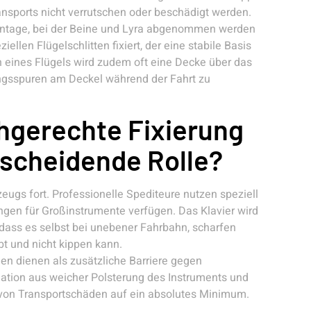
ansports nicht verrutschen oder beschädigt werden.
montage, bei der Beine und Lyra abgenommen werden
llen Flügelschlitten fixiert, der eine stabile Basis
en eines Flügels wird zudem oft eine Decke über das
ngsspuren am Deckel während der Fahrt zu
chgerechte Fixierung
tscheidende Rolle?
eugs fort. Professionelle Spediteure nutzen speziell
ngen für Großinstrumente verfügen. Das Klavier wird
 dass es selbst bei unebener Fahrbahn, scharfen
bt und nicht kippen kann.
dienen als zusätzliche Barriere gegen
tion aus weicher Polsterung des Instruments und
o von Transportschäden auf ein absolutes Minimum.