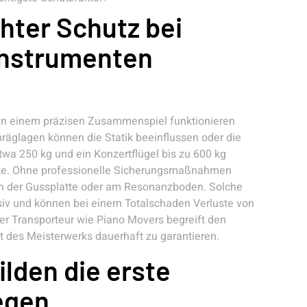
hter Schutz bei
Instrumenten
e in einem präzisen Zusammenspiel funktionieren
äglagen können die Statik beeinflussen oder die
twa 250 kg und ein Konzertflügel bis zu 600 kg
te. Ohne professionelle Sicherungsmaßnahmen
 an der Gussplatte oder am Resonanzboden. Solche
iv und können bei einem Totalschaden Verluste von
ter Transporteur wie Piano Movers begreift den
t des Meisterwerks dauerhaft zu garantieren.
ilden die erste
egen