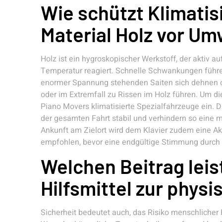
Wie schützt Klimatis
Material Holz vor Um
Holz ist ein hygroskopischer Werkstoff, der aktiv a
Temperatur reagiert. Schnelle Schwankungen führen
enormer Spannung stehenden Saiten sich dehnen 
oder im Extremfall zu Rissen im Holz führen. Um d
Piano Movers klimatisierte Spezialfahrzeuge ein.
der gesamten Fahrt stabil und verhindern so eine
Ankunft am Zielort wird dem Klavier zudem eine Ak
empfohlen, bevor eine endgültige Stimmung durch 
Welchen Beitrag lei
Hilfsmittel zur phys
Sicherheit bedeutet auch, das Risiko menschlicher 