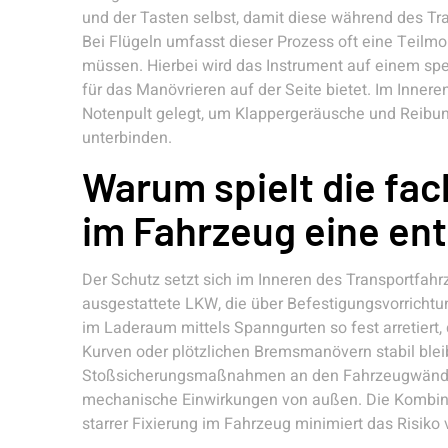
und der Tasten selbst, damit diese während des Tr
Bei Flügeln umfasst dieser Prozess oft eine Teil
müssen. Hierbei wird das Instrument auf einem spezie
für das Manövrieren auf der Seite bietet. Im Inner
Notenpult gelegt, um Klappergeräusche und Reibu
unterbinden.
Warum spielt die fa
im Fahrzeug eine en
Der Schutz setzt sich im Inneren des Transportfahrz
ausgestattete LKW, die über Befestigungsvorrichtu
im Laderaum mittels Spanngurten so fest arretiert,
Kurven oder plötzlichen Bremsmanövern stabil blei
Stoßsicherungsmaßnahmen an den Fahrzeugwänden 
mechanische Einwirkungen von außen. Die Kombina
starrer Fixierung im Fahrzeug minimiert das Risik