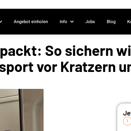
Angebot einholen
Info
Jobs
Blog
K
packt: So sichern wir
sport vor Kratzern u
Je
1