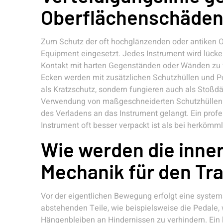
Oberflächenschäde
Zum Schutz der oft hochglänzenden oder antiken Ob
Equipment eingesetzt. Jedes Instrument wird lücke
Kontakt mit harten Gegenständen oder Wänden zu 
Ecken werden mit zusätzlichen Schutzhüllen und Pol
als Kratzschutz, sondern fungieren auch als Stoß
Verwendung von maßgeschneiderten Schutzhüllen s
des Verladens an das Instrument gelangt. Ein profes
Instrument oft besser verpackt ist als bei herkö
Wie werden die inne
Mechanik für den Tra
Vor der eigentlichen Bewegung erfolgt eine systema
abstehenden Teile, wie beispielsweise die Pedale, 
Hängenbleiben an Hindernissen zu verhindern. Ein kr