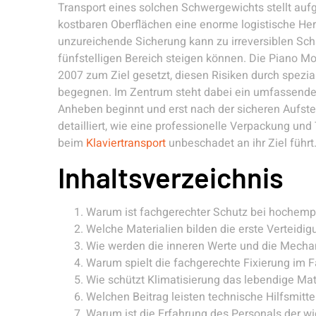
Transport eines solchen Schwergewichts stellt auf
kostbaren Oberflächen eine enorme logistische H
unzureichende Sicherung kann zu irreversiblen Sch
fünfstelligen Bereich steigen können. Die Piano M
2007 zum Ziel gesetzt, diesen Risiken durch spezi
begegnen. Im Zentrum steht dabei ein umfassendes
Anheben beginnt und erst nach der sicheren Aufstel
detailliert, wie eine professionelle Verpackung un
beim
Klaviertransport
unbeschadet an ihr Ziel führt
Inhaltsverzeichnis
Warum ist fachgerechter Schutz bei hochempf
Welche Materialien bilden die erste Verteid
Wie werden die inneren Werte und die Mechani
Warum spielt die fachgerechte Fixierung im 
Wie schützt Klimatisierung das lebendige Mat
Welchen Beitrag leisten technische Hilfsmitte
Warum ist die Erfahrung des Personals der wi