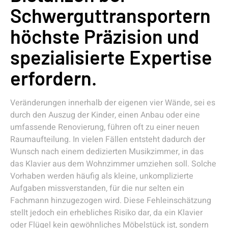
Schwerguttransportern
höchste Präzision und
spezialisierte Expertise
erfordern.
Veränderungen innerhalb der eigenen vier Wände, sei es
durch den Auszug der Kinder, einen Anbau oder eine
umfassende Renovierung, führen oft zu einer neuen
Raumaufteilung. In vielen Fällen entsteht dadurch der
Wunsch nach einem dedizierten Musikzimmer, in das
das Klavier aus dem Wohnzimmer umziehen soll. Solche
Vorhaben werden häufig als kleine, unkomplizierte
Aufgaben missverstanden, für die nur selten ein
Fachmann hinzugezogen wird. Diese Fehleinschätzung
stellt jedoch ein erhebliches Risiko dar, da ein Klavier
oder Flügel kein gewöhnliches Möbelstück ist, sondern