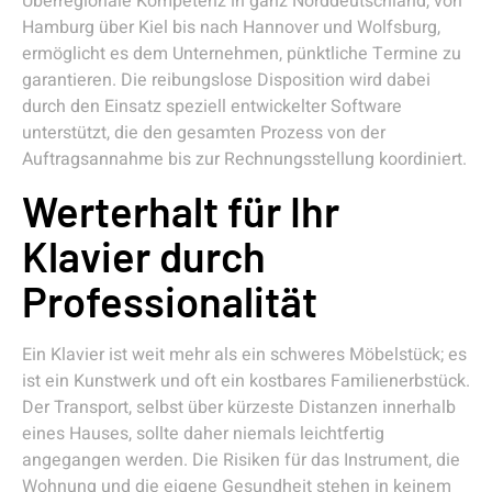
Überregionale Kompetenz in ganz Norddeutschland, von
Hamburg über Kiel bis nach Hannover und Wolfsburg,
ermöglicht es dem Unternehmen, pünktliche Termine zu
garantieren. Die reibungslose Disposition wird dabei
durch den Einsatz speziell entwickelter Software
unterstützt, die den gesamten Prozess von der
Auftragsannahme bis zur Rechnungsstellung koordiniert.
Werterhalt für Ihr
Klavier durch
Professionalität
Ein Klavier ist weit mehr als ein schweres Möbelstück; es
ist ein Kunstwerk und oft ein kostbares Familienerbstück.
Der Transport, selbst über kürzeste Distanzen innerhalb
eines Hauses, sollte daher niemals leichtfertig
angegangen werden. Die Risiken für das Instrument, die
Wohnung und die eigene Gesundheit stehen in keinem