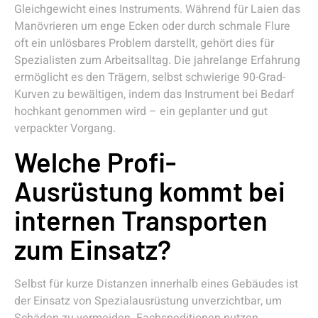
Gleichgewicht eines Instruments. Während für Laien das
Manövrieren um enge Ecken oder durch schmale Flure
oft ein unlösbares Problem darstellt, gehört dies für
Spezialisten zum Arbeitsalltag. Die jahrelange Erfahrung
ermöglicht es den Trägern, selbst schwierige 90-Grad-
Kurven zu bewältigen, indem das Instrument bei Bedarf
hochkant genommen wird – ein geplanter und gut
verpackter Vorgang.
Welche Profi-
Ausrüstung kommt bei
internen Transporten
zum Einsatz?
Selbst für kurze Distanzen innerhalb eines Gebäudes ist
der Einsatz von Spezialausrüstung unverzichtbar, um
Schäden zu vermeiden. Fachspeditionen nutzen