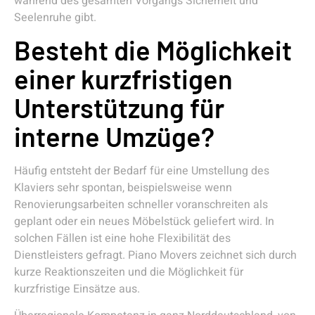
während des gesamten Vorgangs Sicherheit und
Seelenruhe gibt.
Besteht die Möglichkeit
einer kurzfristigen
Unterstützung für
interne Umzüge?
Häufig entsteht der Bedarf für eine Umstellung des
Klaviers sehr spontan, beispielsweise wenn
Renovierungsarbeiten schneller voranschreiten als
geplant oder ein neues Möbelstück geliefert wird. In
solchen Fällen ist eine hohe Flexibilität des
Dienstleisters gefragt. Piano Movers zeichnet sich durch
kurze Reaktionszeiten und die Möglichkeit für
kurzfristige Einsätze aus.