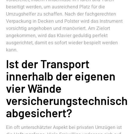
beseitigt werden, um ausreichend Platz für die
Umzugshelfer zu schaffen. Nach der fachgerechten
Verpackung in Decken und Polster wird das Instrument
vorsichtig angehoben und manövriert. Am Zielort
angekommen, wird das Klavier geduldig perfekt
ausgerichtet, damit es sofort wieder bespielt werden
kann.
Ist der Transport
innerhalb der eigenen
vier Wände
versicherungstechnisch
abgesichert?
Ein oft unterschätzter Aspekt bei privaten Umzügen ist