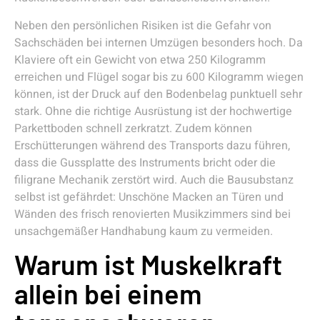
Neben den persönlichen Risiken ist die Gefahr von
Sachschäden bei internen Umzügen besonders hoch. Da
Klaviere oft ein Gewicht von etwa 250 Kilogramm
erreichen und Flügel sogar bis zu 600 Kilogramm wiegen
können, ist der Druck auf den Bodenbelag punktuell sehr
stark. Ohne die richtige Ausrüstung ist der hochwertige
Parkettboden schnell zerkratzt. Zudem können
Erschütterungen während des Transports dazu führen,
dass die Gussplatte des Instruments bricht oder die
filigrane Mechanik zerstört wird. Auch die Bausubstanz
selbst ist gefährdet: Unschöne Macken an Türen und
Wänden des frisch renovierten Musikzimmers sind bei
unsachgemäßer Handhabung kaum zu vermeiden.
Warum ist Muskelkraft
allein bei einem