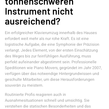
tonnenschweren
Instrument nicht
ausreichend?
Ein erfolgreicher Klavierumzug innerhalb des Hauses
erfordert weit mehr als nur rohe Kraft. Es ist eine
logistische Aufgabe, die eine Symphonie der Präzision
verlangt. Jedes Element, von der ersten Einschätzung
des Weges bis zur feinfühligen Ausführung, muss
perfekt aufeinander abgestimmt sein. Professionelle
Speditionen wie Piano Movers, gegründet im Jahr 2007,
verfügen über das notwendige Hintergrundwissen und
geschulte Mitarbeiter, um diese Herausforderungen
souverän zu meistern.
Routinierte Profis reagieren auch in
Ausnahmesituationen schnell und umsichtig. Sie
verstehen die statischen Besonderheiten und das