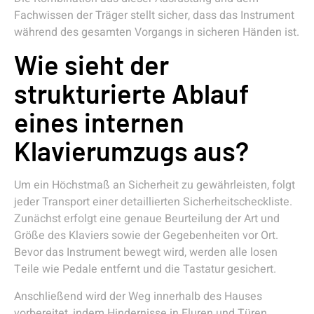
Fachwissen der Träger stellt sicher, dass das Instrument
während des gesamten Vorgangs in sicheren Händen ist.
Wie sieht der
strukturierte Ablauf
eines internen
Klavierumzugs aus?
Um ein Höchstmaß an Sicherheit zu gewährleisten, folgt
jeder Transport einer detaillierten Sicherheitscheckliste.
Zunächst erfolgt eine genaue Beurteilung der Art und
Größe des Klaviers sowie der Gegebenheiten vor Ort.
Bevor das Instrument bewegt wird, werden alle losen
Teile wie Pedale entfernt und die Tastatur gesichert.
Anschließend wird der Weg innerhalb des Hauses
vorbereitet, indem Hindernisse in Fluren und Türen