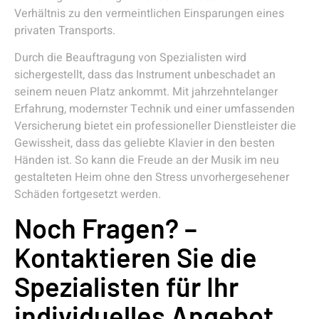
Verhältnis zu den vermeintlichen Einsparungen eines
privaten Transports.
Durch die Beauftragung von Spezialisten wird
sichergestellt, dass das Instrument unbeschadet an
seinem neuen Platz ankommt. Mit jahrzehntelanger
Erfahrung, modernster Technik und einer umfassenden
Versicherung bietet ein professioneller Dienstleister die
Gewissheit, dass das geliebte Klavier in den besten
Händen ist. So kann die Freude an der Musik im neu
gestalteten Heim ohne den Stress unvorhergesehener
Schäden fortgesetzt werden.
Noch Fragen? –
Kontaktieren Sie die
Spezialisten für Ihr
individuelles Angebot.