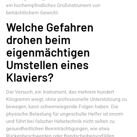
ein hochempfindliches Großinstrument von
beträchtlichem Gewicht.
Welche Gefahren
drohen beim
eigenmächtigen
Umstellen eines
Klaviers?
Der Versuch, ein Instrument, das mehrere hundert
Kilogramm wiegt, ohne professionelle Unterstützung zu
bewegen, kann schwerwiegende Folgen haben. Die
physische Belastung für ungeschulte Helfer ist enorm
und führt bei falscher Hebetechnik nicht selten zu
gesundheitlichen Beeinträchtigungen, wie etwa
Rückenbeschwerden oder Bandscheibenvorfällen.