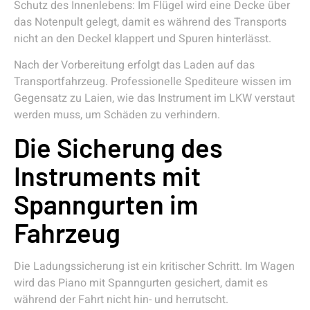
Schutz des Innenlebens: Im Flügel wird eine Decke über
das Notenpult gelegt, damit es während des Transports
nicht an den Deckel klappert und Spuren hinterlässt.
Nach der Vorbereitung erfolgt das Laden auf das
Transportfahrzeug. Professionelle Spediteure wissen im
Gegensatz zu Laien, wie das Instrument im LKW verstaut
werden muss, um Schäden zu verhindern.
Die Sicherung des
Instruments mit
Spanngurten im
Fahrzeug
Die Ladungssicherung ist ein kritischer Schritt. Im Wagen
wird das Piano mit Spanngurten gesichert, damit es
während der Fahrt nicht hin- und herrutscht.