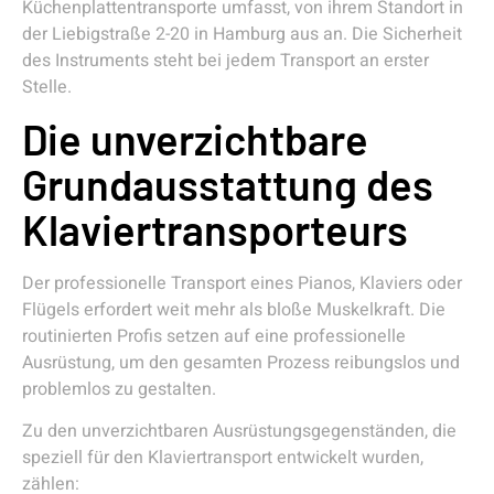
Küchenplattentransporte umfasst, von ihrem Standort in
der Liebigstraße 2-20 in Hamburg aus an. Die Sicherheit
des Instruments steht bei jedem Transport an erster
Stelle.
Die unverzichtbare
Grundausstattung des
Klaviertransporteurs
Der professionelle Transport eines Pianos, Klaviers oder
Flügels erfordert weit mehr als bloße Muskelkraft. Die
routinierten Profis setzen auf eine professionelle
Ausrüstung, um den gesamten Prozess reibungslos und
problemlos zu gestalten.
Zu den unverzichtbaren Ausrüstungsgegenständen, die
speziell für den Klaviertransport entwickelt wurden,
zählen: