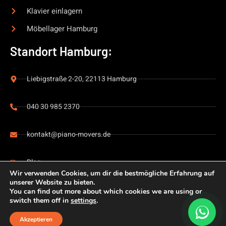
Klavier einlagern
Möbellager Hamburg
Standort Hamburg:
Liebigstraße 2-20, 22113 Hamburg
040 30 985 2370
kontakt@piano-movers.de
Blog
Wir verwenden Cookies, um dir die bestmögliche Erfahrung auf
unserer Website zu bieten.
You can find out more about which cookies we are using or
switch them off in
settings
.
Impressum
Datenschutz
Akzeptieren
Copyright © 2026