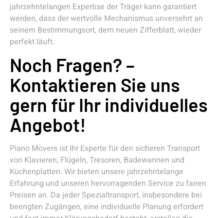
jahrzehntelangen Expertise der Träger kann garantiert
werden, dass der wertvolle Mechanismus unversehrt an
seinem Bestimmungsort, dem neuen Zifferblatt, wieder
perfekt läuft.
Noch Fragen? –
Kontaktieren Sie uns
gern für Ihr individuelles
Angebot!
Piano Movers ist Ihr Experte für den sicheren Transport
von Klavieren, Flügeln, Tresoren, Badewannen und
Küchenplatten. Wir bieten unsere jahrzehntelange
Erfahrung und unseren hervorragenden Service zu fairen
Preisen an. Da jeder Spezialtransport, insbesondere bei
beengten Zugängen, eine individuelle Planung erfordert