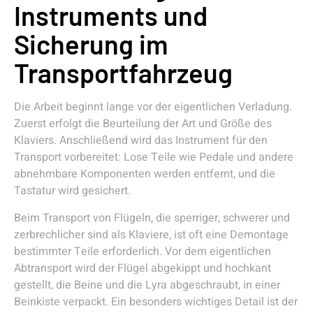
Instruments und
Sicherung im
Transportfahrzeug
Die Arbeit beginnt lange vor der eigentlichen Verladung.
Zuerst erfolgt die Beurteilung der Art und Größe des
Klaviers. Anschließend wird das Instrument für den
Transport vorbereitet: Lose Teile wie Pedale und andere
abnehmbare Komponenten werden entfernt, und die
Tastatur wird gesichert.
Beim Transport von Flügeln, die sperriger, schwerer und
zerbrechlicher sind als Klaviere, ist oft eine Demontage
bestimmter Teile erforderlich. Vor dem eigentlichen
Abtransport wird der Flügel abgekippt und hochkant
gestellt, die Beine und die Lyra abgeschraubt, in einer
Beinkiste verpackt. Ein besonders wichtiges Detail ist der