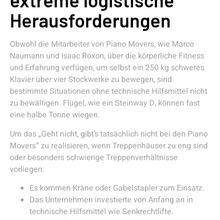
extreme logistische
Herausforderungen
Obwohl die Mitarbeiter von Piano Movers, wie Marco
Naumann und Isaac Roxon, über die körperliche Fitness
und Erfahrung verfügen, um selbst ein 250 kg schweres
Klavier über vier Stockwerke zu bewegen, sind
bestimmte Situationen ohne technische Hilfsmittel nicht
zu bewältigen. Flügel, wie ein Steinway D, können fast
eine halbe Tonne wiegen.
Um das „Geht nicht, gibt’s tatsächlich nicht bei den Piano
Movers“ zu realisieren, wenn Treppenhäuser zu eng sind
oder besonders schwierige Treppenverhältnisse
vorliegen:
Es kommen Kräne oder Gabelstapler zum Einsatz.
Das Unternehmen investierte von Anfang an in
technische Hilfsmittel wie Senkrechtlifte.