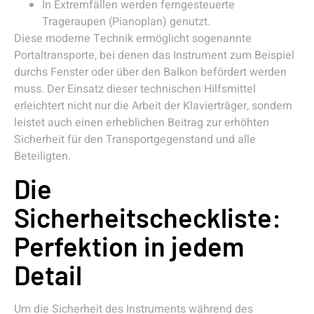
In Extremfällen werden ferngesteuerte
Trageraupen (Pianoplan) genutzt.
Diese moderne Technik ermöglicht sogenannte
Portaltransporte, bei denen das Instrument zum Beispiel
durchs Fenster oder über den Balkon befördert werden
muss. Der Einsatz dieser technischen Hilfsmittel
erleichtert nicht nur die Arbeit der Klavierträger, sondern
leistet auch einen erheblichen Beitrag zur erhöhten
Sicherheit für den Transportgegenstand und alle
Beteiligten.
Die
Sicherheitscheckliste:
Perfektion in jedem
Detail
Um die Sicherheit des Instruments während des