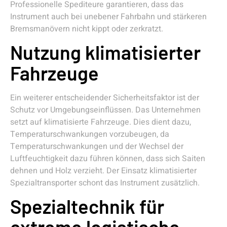
Professionelle Spediteure garantieren, dass das
Instrument auch bei unebener Fahrbahn und stärkeren
Bremsmanövern nicht kippt oder zerkratzt.
Nutzung klimatisierter
Fahrzeuge
Ein weiterer entscheidender Sicherheitsfaktor ist der
Schutz vor Umgebungseinflüssen. Das Unternehmen
setzt auf klimatisierte Fahrzeuge. Dies dient dazu,
Temperaturschwankungen vorzubeugen, da
Temperaturschwankungen und der Wechsel der
Luftfeuchtigkeit dazu führen können, dass sich Saiten
dehnen und Holz verzieht. Der Einsatz klimatisierter
Spezialtransporter schont das Instrument zusätzlich.
Spezialtechnik für