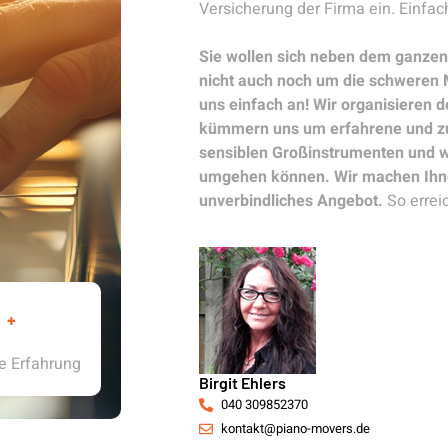
Versicherung der Firma ein. Einfach
Sie wollen sich neben dem ganzen
nicht auch noch um die schwere
uns einfach an! Wir organisieren d
kümmern uns um erfahrene und zuv
sensiblen Großinstrumenten und we
umgehen können. Wir machen Ihne
unverbindliches Angebot.
So errei
+
e Erfahrung
Birgit Ehlers
040 309852370
kontakt@piano-movers.de