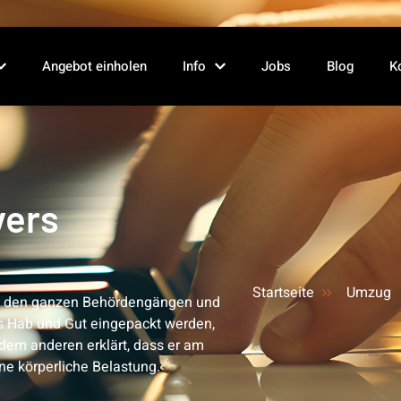
Angebot einholen
Info
Jobs
Blog
K
vers
Startseite
Umzug
n den ganzen Behördengängen und
 Hab und Gut eingepackt werden,
dem anderen erklärt, dass er am
ne körperliche Belastung.