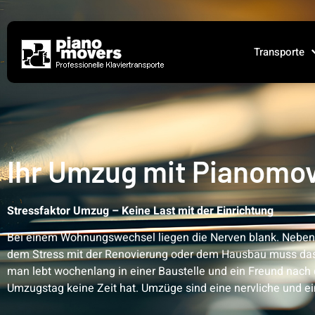
Transporte
Ihr Umzug mit Pianomo
Stressfaktor Umzug – Keine Last mit der Einrichtung
Bei einem Wohnungswechsel liegen die Nerven blank. Nebe
dem Stress mit der Renovierung oder dem Hausbau muss das
man lebt wochenlang in einer Baustelle und ein Freund nach 
Umzugstag keine Zeit hat. Umzüge sind eine nervliche und ei